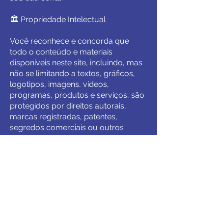
🏛️ Propriedade Intelectual
Você reconhece e concorda que
todo o conteúdo e materiais
disponíveis neste site, incluindo, mas
não se limitando a textos, gráficos,
logotipos, imagens, vídeos,
programas, produtos e serviços, são
protegidos por direitos autorais,
marcas registradas, patentes,
segredos comerciais ou outros
direitos de propriedade intelectual da
EMPRESA ou de terceiros
licenciados, nos termos da Lei nº
9.610/98 (Lei de Direitos Autorais).
Exceto quando expressamente
autorizado pela EMPRESA por
escrito, você concorda em não